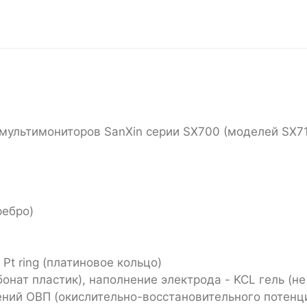
ультимониторов SanXin серии SX700 (моделей SX712,
ребро)
Pt ring (платиновое кольцо)
бонат пластик), наполнение электрода - KCL гель (н
ний ОВП (окислительно-восстановительного потенц