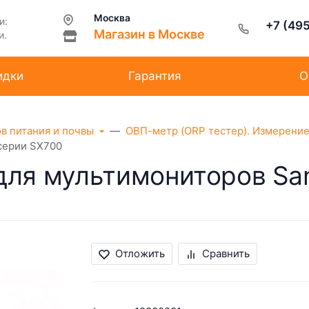
Москва
и:
+7 (49
Магазин в Москве
и.
идки
Гарантия
О
ов питания и почвы
ОВП-метр (ORP тестер). Измерение
серии SX700
для мультимониторов Sa
Отложить
Сравнить