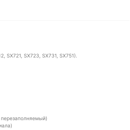
 SX721, SX723, SX731, SX751).
е перезаполняемый)
иала)