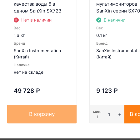
качества воды 6 в
мультимониторов
одном SanXin SX723
SanXin серии SX7
Нет в наличии
В наличии
Вес
Вес
1.6 кг
0.1 кг
Бренд
Бренд
SanXin Instrumentation
SanXin Instrumentati
(Китай)
(Китай)
Наличие
нет на складе
49 728
₽
9 123
₽
мин.
В корзину
В к
1