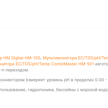
 HM Digital HM-100
,
Мультимонитора EC/TDS/pH/Tem
нитора EC/TDS/pH/Temp CombiMaster HM-501
изгото
p-n переходом.
 коннектором bзмеряет уровень pH в пределах 0.00 -
ользование, гидропоника, бассейны с морской водо