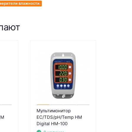
мерители влажности.
упают
Мультимонитор
HM
EC/TDS/pH/Temp HM
Digital HM-100