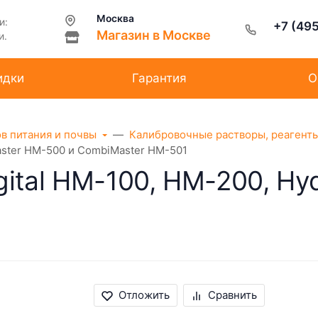
Москва
и:
+7 (49
Магазин в Москве
и.
идки
Гарантия
О
ов питания и почвы
Калибровочные растворы, реагент
aster HM-500 и CombiMaster HM-501
gital HM-100, HM-200, Hy
Отложить
Сравнить