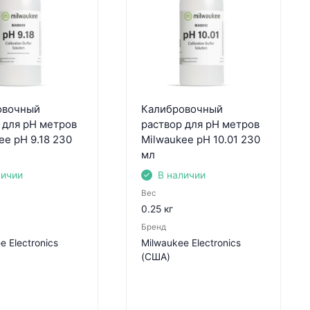
овочный
Калибровочный
 для pH метров
раствор для pH метров
ee pH 9.18 230
Milwaukee pH 10.01 230
мл
личии
В наличии
Вес
0.25 кг
Бренд
e Electronics
Milwaukee Electronics
(США)