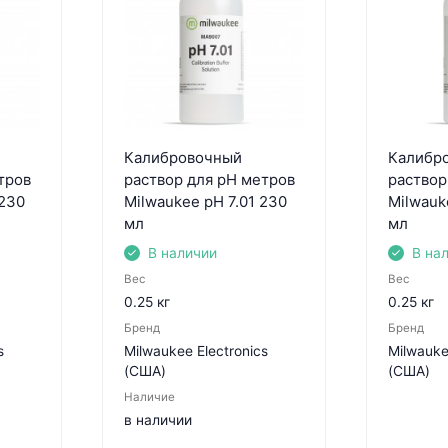
Калибровочный
Калибр
тров
раствор для pH метров
раствор
 230
Milwaukee pH 7.01 230
Milwauk
мл
мл
В наличии
В на
Вес
Вес
0.25 кг
0.25 кг
Бренд
Бренд
s
Milwaukee Electronics
Milwauke
(США)
(США)
Наличие
в наличии