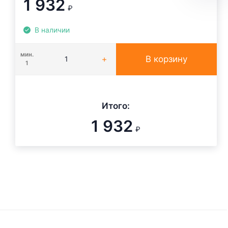
1 932
₽
В наличии
мин.
В корзину
1
Итого:
1 932
₽