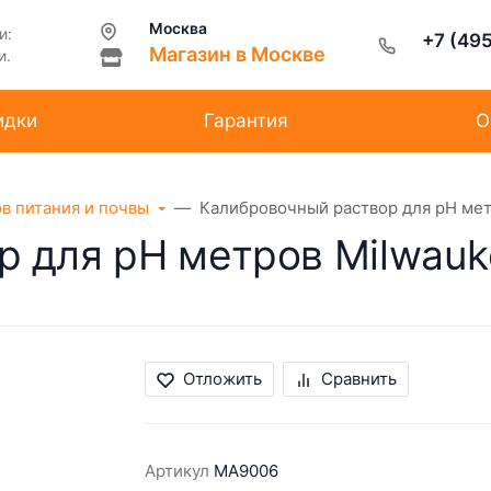
Москва
и:
+7 (49
Магазин в Москве
и.
идки
Гарантия
О
ов питания и почвы
Калибровочный раствор для pH мет
 для pH метров Milwauk
Отложить
Сравнить
Артикул
MA9006