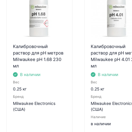
Калибровочный
Калибровочный
раствор для pH метров
раствор для pH ме
Milwaukee pH 1.68 230
Milwaukee pH 4.01
мл
мл
В наличии
В наличии
Вес
Вес
0.25 кг
0.25 кг
Бренд
Бренд
Milwaukee Electronics
Milwaukee Electronic
(США)
(США)
Наличие
в наличии