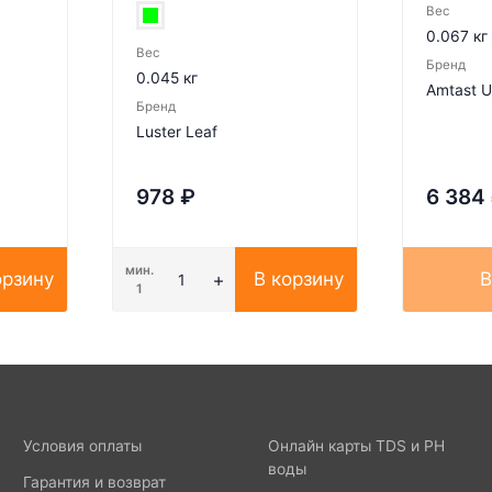
Вес
0.067 кг
Вес
Бренд
0.045 кг
Amtast U
Бренд
Luster Leaf
978
₽
6 384
мин.
орзину
В корзину
В
1
Условия оплаты
Онлайн карты TDS и PH
воды
Гарантия и возврат