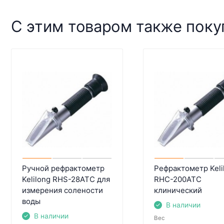
С этим товаром также пок
Ручной рефрактометр
Рефрактометр Keli
Kelilong RHS-28ATC для
RHС-200ATC
измерения солености
клинический
воды
В наличии
В наличии
Вес