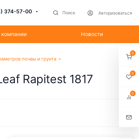
5) 374-57-00
Поиск
Авторизоваться
 компании
Новости
0
раметров почвы и грунта
0
af Rapitest 1817
0