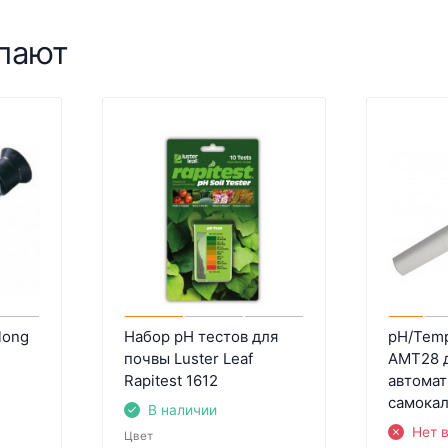
упают
long
Набор pH тестов для
pH/Temp
почвы Luster Leaf
AMT28 д
Rapitest 1612
автомат
самока
В наличии
Нет 
Цвет