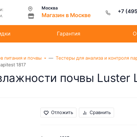
Москва
и:
+7 (49
Магазин в Москве
и.
идки
Гарантия
О
ов питания и почвы
Тестеры для анализа и контроля па
pitest 1817
лажности почвы Luster Le
Отложить
Сравнить