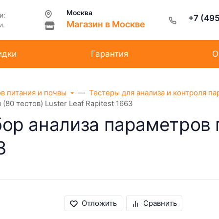
Москва
и:
+7 (49
Магазин в Москве
и.
идки
Гарантия
О
ов питания и почвы
Тестеры для анализа и контроля па
0 тестов) Luster Leaf Rapitest 1663
р анализа параметров п
3
Отложить
Сравнить