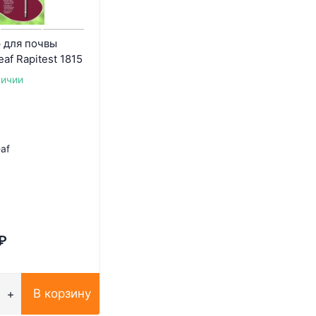
 для почвы
eaf Rapitest 1815
личии
eaf
₽
В корзину