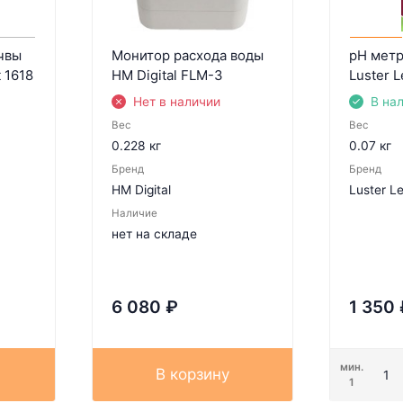
чвы
Монитор расхода воды
pH метр
t 1618
HM Digital FLM-3
Luster L
Нет в наличии
В на
Вес
Вес
0.228 кг
0.07 кг
Бренд
Бренд
HM Digital
Luster L
Наличие
нет на складе
6 080
₽
1 350
мин.
В корзину
1