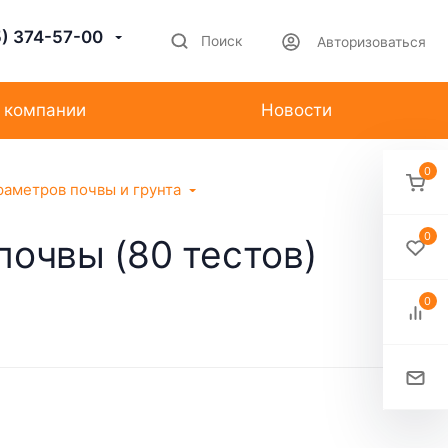
5) 374-57-00
Поиск
Авторизоваться
 компании
Новости
0
раметров почвы и грунта
0
очвы (80 тестов)
0