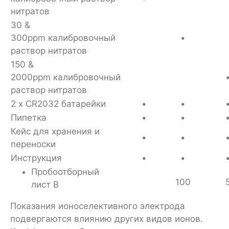
нитратов
30 &
300ppm калибровочный
•
раствор нитратов
150 &
2000ppm калибровочный
раствор нитратов
2 x CR2032 батарейки
•
•
Пипетка
•
•
Кейс для хранения и
•
•
переноски
Инструкция
•
•
Пробоотборный
100
лист B
Показания ионоселективного электрода
подвергаются влиянию других видов ионов.