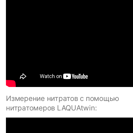
Измерение нитратов с помощью
нитратомеров LAQUAtwin: