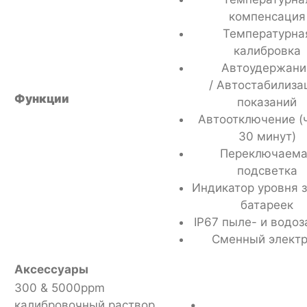
компенсация
Температурна
калибровка
Автоудержани
/ Автостабилиза
Функции
показаний
Автоотключение (
30 минут)
Переключаема
подсветка
Индикатор уровня 
батареек
IP67 пыле- и водо
Сменный элект
Аксессуары
300 & 5000ppm
калибровочный раствор
•