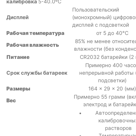
калибровка
5-40.0ºC
Пользовательский
Дисплей
(монохромный) цифрово
дисплей с подсветкой
Рабочая температура
от 5 до 40°C
85% не менее относите
Рабочая влажность
влажности (без конден
Питание
CR2032 батарейки (2 
Примерно 400 час
Срок службы батареек
непрерывной работы 
подсветки)
Размеры
164 × 29 × 20 (мм)
Примерно 55 грамм (вк
Вес
электрод и батарейк
Автоопределен
калибровочны
растворов
Температурна