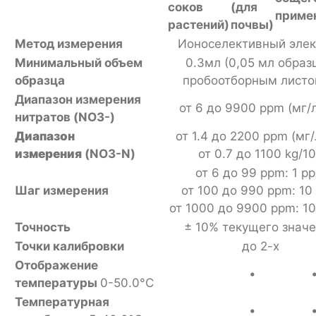
соков
(для
приме
растений)
почвы)
Метод измерения
Ионоселективный эле
Минимальный объем
0.3мл (0,05 мл образ
образца
пробоотборным листо
Диапазон измерения
от 6 до 9900 ppm (мг/
нитратов (NO3-)
Диапазон
от 1.4 до 2200 ppm (мг/
измерения
(NO3-N)
от 0.7 до 1100 kg/1
от 6 до 99 ppm: 1 p
Шаг измерения
от 100 до 990 ppm: 10
от 1000 до 9900 ppm: 1
Точность
± 10% текущего знач
Точки калибровки
до 2-х
Отображение
•
температуры
0-50.0°C
Температурная
•