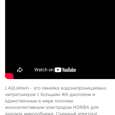
LAQUAtwin - это линейка водонепрoницаемых
нитратомеров с большим ЖК-дисплеем и
единственным в мире плоским
ионоселективным электродом HORIBA для
анализа микрообъема. Съемный электрод