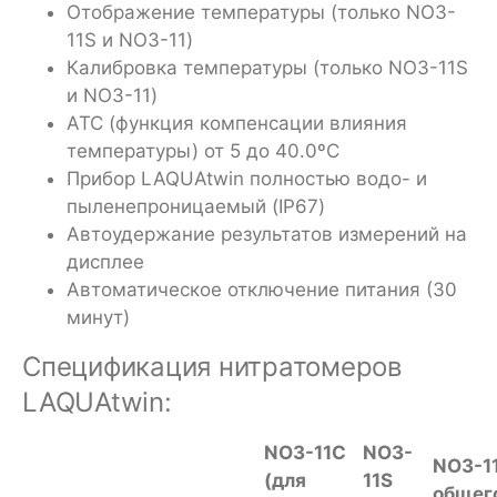
Отображение температуры (только NO3-
11S и NO3-11)
Калибровка температуры (только NO3-11S
и NO3-11)
АТС (функция компенсации влияния
температуры) от 5 до 40.0ºC
Прибор LAQUAtwin полностью водо- и
пыленепроницаемый (IP67)
Автоудержание результатов измерений на
дисплее
Автоматическое отключение питания (30
минут)
Спецификация нитратомеров
LAQUAtwin:
NO3-11C
NO3-
NO3-11
(для
11S
общег