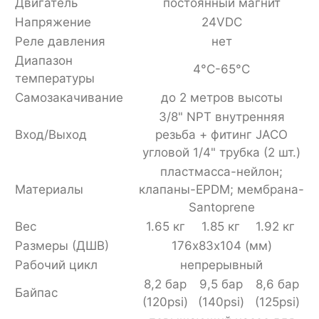
Двигатель
постоянный магнит
Напряжение
24VDC
Реле давления
нет
Диапазон
4°C-65°C
температуры
Самозакачивание
до 2 метров высоты
3/8" NPT внутренняя
Вход/Выход
резьба + фитинг JACO
угловой 1/4" трубка (2 шт.)
пластмасса-нейлон;
Материалы
клапаны-EPDM; мембрана-
Santoprene
Вес
1.65 кг
1.85 кг
1.92 кг
Размеры (ДШВ)
176х83х104 (мм)
Рабочий цикл
непрерывный
8,2 бар
9,5 бар
8,6 бар
Байпас
(120psi)
(140psi)
(125psi)