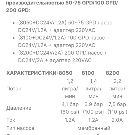
производительностью 50-75 GPD/100 GPD/
200 GPD:
(8050+DC24V/1.2A) 50~75 GPD насос
DC24V/1.2A + адаптер 220VAC
(8100+DC24V/1.2A) 100 GPD насос +
DC24V/1.2A + адаптер 220VAC
(8200+DC24V/2A) 200 GPD насос +
DC24V/2A + адаптер 220VAC
ХАРАКТЕРИСТИКИ:
8050
8100
8200
1,2
1,4
2,2
Поток
литра/
литра/
литра/
мин
мин
мин
4,1 бар
6,9 бар
7,5 бар
Давление
(60 psi)
(100 psi)
(110 psi)
Ток
1.2A
1.2A
2.0A
Тип насоса
мембранный