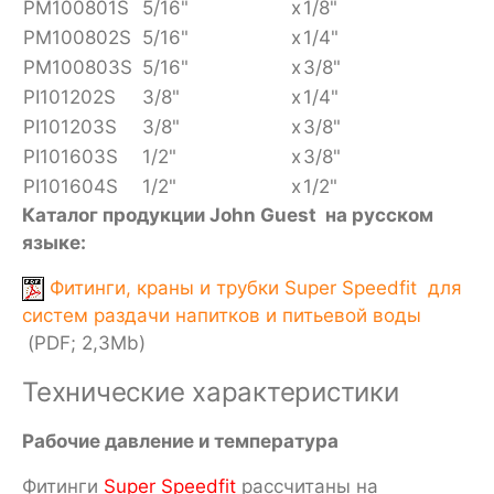
PM100801S
5/16"
x
1/8"
PM100802S
5/16"
x
1/4"
PM100803S
5/16"
x
3/8"
PI101202S
3/8"
x
1/4"
PI101203S
3/8"
x
3/8"
PI101603S
1/2"
x
3/8"
PI101604S
1/2"
x
1/2"
Каталог продукции John Guest на русском
языке:
Фитинги, краны и трубки Super Speedfit для
систем раздачи напитков и питьевой воды
(PDF; 2,3Mb)
Технические характеристики
Рабочие давление и температура
Фитинги
Super Speedfit
рассчитаны на