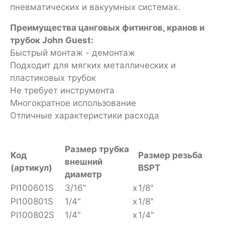
пневматических и вакуумных системах.
Преимущества цанговых фитингов, кранов и
трубок John Guest:
Быстрый монтаж - демонтаж
Подходит для мягких металлических и
пластиковых трубок
Не требует инструмента
Многократное использование
Отличные характеристики расхода
Размер трубка
Код
Размер резьба
внешний
(артикул)
BSPT
диаметр
PI100601S
3/16"
x
1/8"
PI100801S
1/4"
x
1/8"
PI100802S
1/4"
x
1/4"