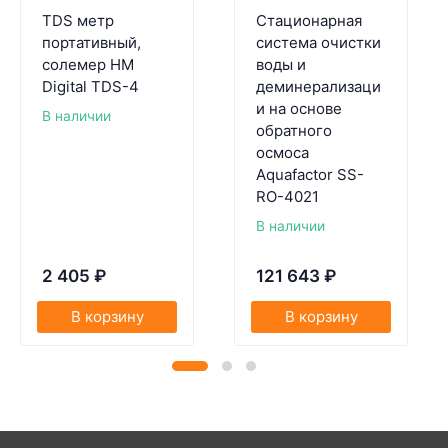
TDS метр
Стационарная
портативный,
система очистки
солемер HM
воды и
Digital TDS-4
деминерализаци
и на основе
В наличии
обратного
осмоса
Aquafactor SS-
RO-4021
В наличии
2 405
₽
121 643
₽
В корзину
В корзину