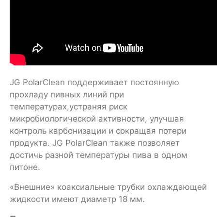
JG PolarClean поддерживает постоянную
прохладу пивных линий при
температурах,устраняя риск
микробиологической активности, улучшая
контроль карбонизации и сокращая потери
продукта. JG PolarClean также позволяет
достичь разной температуры пива в одном
питоне.
«Внешние» коаксиальные трубки охлаждающей
жидкости имеют диаметр 18 мм.