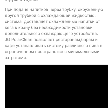
При подаче напитков через трубку, окруженную
другой трубкой с охлаждающей жидкостью,
система доставляет охлажденные напитки от
кега к крану без необходимости установки
дополнительного охлаждающего устройства.
JG PolarClean позволяет рестаранам,барам и
кафе устанавливать систему разливного пива в
ограниченном пространстве с минимальными
затратами.