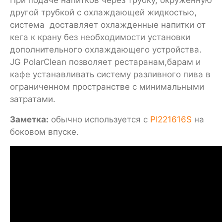
другой трубкой с охлаждающей жидкостью,
система доставляет охлажденные напитки от
кега к крану без необходимости установки
дополнительного охлаждающего устройства.
JG PolarClean позволяет рестаранам,барам и
кафе устанавливать систему разливного пива в
ограниченном пространстве с минимальными
затратами.
Заметка:
обычно используется с
PI221616S
на
боковом впуске.