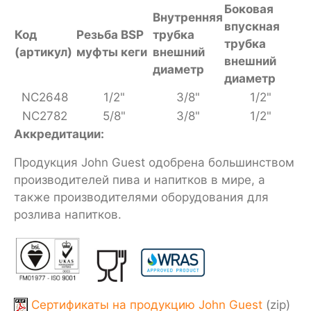
Боковая
Внутренняя
впускная
Код
Резьба BSP
трубка
трубка
(артикул)
муфты кеги
внешний
внешний
диаметр
диаметр
NC2648
1/2"
3/8"
1/2"
NC2782
5/8"
3/8"
1/2"
Аккредитации:
Продукция John Guest одобрена большинством
производителей пива и напитков в мире, а
также производителями оборудования для
розлива напитков.
Сертификаты на продукцию John Guest
(zip)