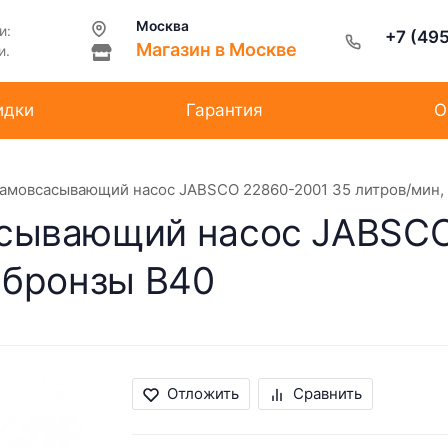
Москва
и:
+7 (49
Магазин в Москве
и.
идки
Гарантия
О
мовсасывающий насос JABSCO 22860-2001 35 литров/мин, 1
сывающий насос JABSCO
з бронзы B40
Отложить
Сравнить