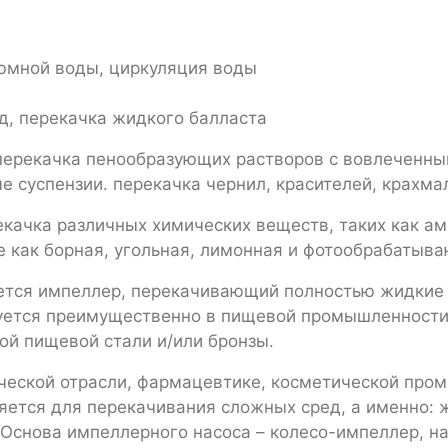
рюмной воды, циркуляция воды
ад, перекачка жидкого балласта
перекачка пенообразующих растворов с вовлеченны
суспензии. перекачка чернил, красителей, крахмало
качка различных химических веществ, таких как амм
ие как борная, угольная, лимонная и фотообрабатыв
тся импеллер, перекачивающий полностью жидкие с
уется преимущественно в пищевой промышленности,
ой пищевой стали и/или бронзы.
еской отрасли, фармацевтике, косметической пром
ется для перекачивания сложных сред, а именно: 
. Основа импеллерного насоса – колесо-импеллер, н