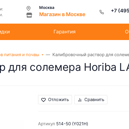
Москва
и:
+7 (49
Магазин в Москве
и.
идки
Гарантия
О
ов питания и почвы
Калибровочный раствор для солеме
 для солемера Horiba L
Отложить
Сравнить
Артикул
514-50 (Y021H)