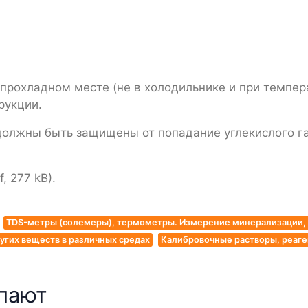
рохладном месте (не в холодильнике и при темпер
рукции.
олжны быть защищены от попадание углекислого газ
, 277 kB).
TDS-метры (солемеры), термометры. Измерение минерализации, 
угих веществ в различных средах
Калибровочные растворы, реаг
упают