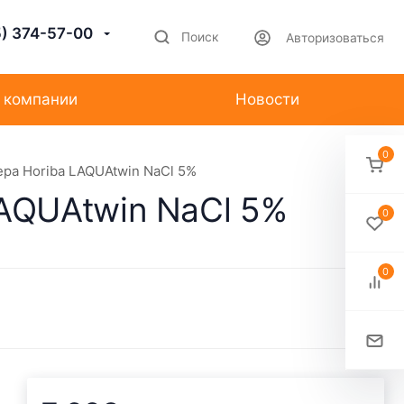
5) 374-57-00
Поиск
Авторизоваться
 компании
Новости
0
ра Horiba LAQUAtwin NaCl 5%
AQUAtwin NaCl 5%
0
0