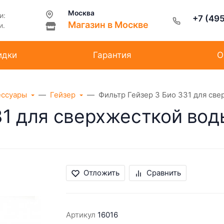
Москва
и:
+7 (49
Магазин в Москве
и.
идки
Гарантия
О
ессуары
Гейзер
Фильтр Гейзер 3 Био 331 для св
31 для сверхжесткой вод
Отложить
Сравнить
Артикул
16016