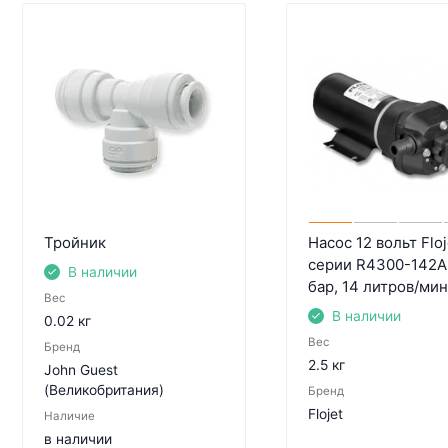
Тройник
Насос 12 вольт Floj
серии R4300-142A:
В наличии
бар, 14 литров/мин
Вес
В наличии
0.02 кг
Вес
Бренд
2.5 кг
John Guest
(Великобритания)
Бренд
Flojet
Наличие
в наличии