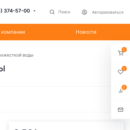
5) 374-57-00
Поиск
Авторизоваться
 компании
Новости
0
ерхжесткой воды
ы
0
0