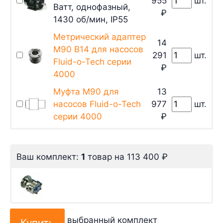
955
шт.
Ватт, однофазный,
₽
1430 об/мин, IP55
Метрический адаптер
14
M90 B14 для насосов
291
шт.
Fluid-o-Tech серии
₽
4000
Муфта М90 для
13
насосов Fluid-o-Tech
977
шт.
серии 4000
₽
Ваш комплект:
1
товар
на
113 400
₽
выбранный комплект