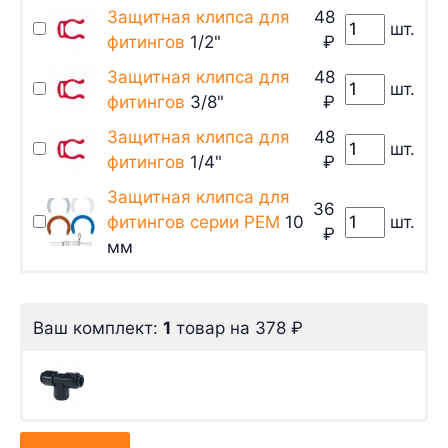
Защитная клипса для
48
шт.
фитингов
1/2"
₽
Защитная клипса для
48
шт.
фитингов
3/8"
₽
Защитная клипса для
48
шт.
фитингов
1/4"
₽
Защитная клипса для
36
фитингов серии PEM
10
шт.
₽
мм
Ваш комплект:
1
товар
на
378
₽