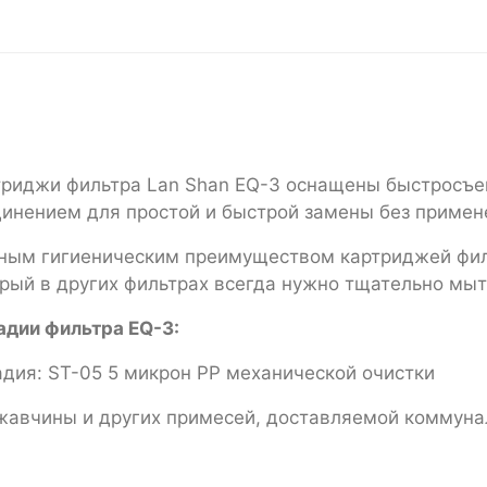
триджи фильтра Lan Shan EQ-3 оснащены быстрос
динением для простой и быстрой замены без примен
ым гигиеническим преимуществом картриджей фильт
рый в других фильтрах всегда нужно тщательно мы
адии фильтра EQ-3:
адия: ST-05 5 микрон PP механической очистки
ржавчины и других примесей, доставляемой коммун