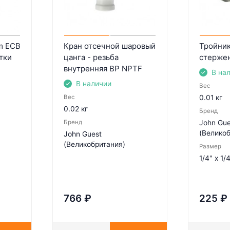
m ECB
Кран отсечной шаровый
Тройник
тки
цанга - резьба
стерже
внутренняя BP NPTF
В на
В наличии
Вес
Вес
0.01 кг
0.02 кг
Бренд
Бренд
John Gue
(Великоб
John Guest
(Великобритания)
Размер
1/4" x 1/4
766
₽
225
₽