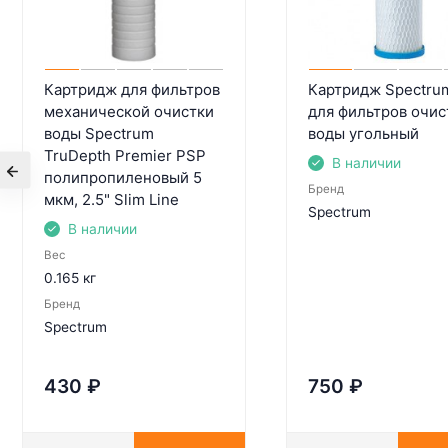
Картридж для фильтров
Картридж Spectru
механической очистки
для фильтров очис
воды Spectrum
воды угольный
TruDepth Premier PSP
В наличии
полипропиленовый 5
Бренд
мкм, 2.5" Slim Line
Spectrum
В наличии
Вес
0.165 кг
Бренд
Spectrum
430
₽
750
₽