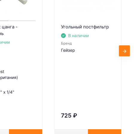
 цанга -
Угольный постфильтр
нь
В наличии
личии
Бренд
Гейзер
st
ритания)
" x 1/4"
725
₽