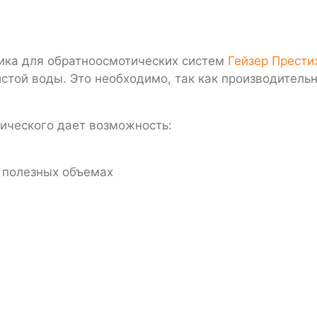
тика для обратноосмотических систем
Гейзер Прест
стой воды. Э
то необходимо, так как производитель
лического дает возможность:
х полезных объемах